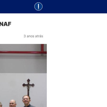
ENAF
3 anos atrás