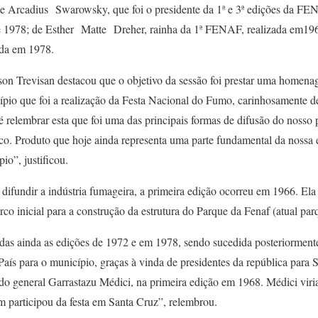
 Arcadius Swarowsky, que foi o presidente da 1ª e 3ª edições da FEN
 1978; de Esther Matte Dreher, rainha da 1ª FENAF, realizada em19
ada em 1978.
on Trevisan destacou que o objetivo da sessão foi prestar uma homena
ípio que foi a realização da Festa Nacional do Fumo, carinhosamente
 é relembrar esta que foi uma das principais formas de difusão do noss
aco. Produto que hoje ainda representa uma parte fundamental da nossa 
io”, justificou.
difundir a indústria fumageira, a primeira edição ocorreu em 1966. Ela 
rco inicial para a construção da estrutura do Parque da Fenaf (atual par
adas ainda as edições de 1972 e em 1978, sendo sucedida posteriorment
o País para o município, graças à vinda de presidentes da república para
general Garrastazu Médici, na primeira edição em 1968. Médici viria 
m participou da festa em Santa Cruz”, relembrou.