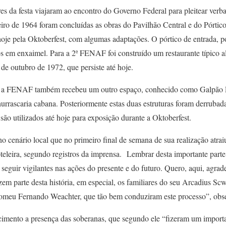
s da festa viajaram ao encontro do Governo Federal para pleitear verba
o de 1964 foram concluídas as obras do Pavilhão Central e do Pórtic
é hoje pela Oktoberfest, com algumas adaptações. O pórtico de entrada, 
os em enxaimel. Para a 2ª FENAF foi construído um restaurante típico
de outubro de 1972, que persiste até hoje.
s, a FENAF também recebeu um outro espaço, conhecido como Galpão Pr
rrascaria cabana. Posteriormente estas duas estruturas foram derrubad
 são utilizados até hoje para exposição durante a Oktoberfest.
no cenário local que no primeiro final de semana de sua realização atrai
teleira, segundo registros da imprensa. Lembrar desta importante parte
seguir vigilantes nas ações do presente e do futuro. Quero, aqui, agrad
azem parte desta história, em especial, os familiares do seu Arcadius 
omeu Fernando Weachter, que tão bem conduziram este processo”, obs
imento a presença das soberanas, que segundo ele “fizeram um importa