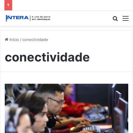
Procur
M
por
Início
/
conectividade
conectividade