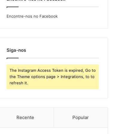
Encontre-nos no Facebook
Siga-nos
The Instagram Access Token is expired, Go to
the Theme options page > Integrations, to to
refresh it.
Recente
Popular