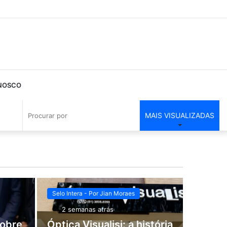
Sw
sk
NOSCO
Barra
Switch
Procurar
MAIS VISUALIZADAS
Lateral
skin
por
Selo Intera - Por Jian Moraes
2 semanas atrás
sobre
Óptica Visualisi: a história