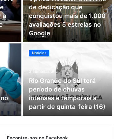
 e
de dedicação que
 a
conquistou mais de 1.000
e
avaliações 5 estrelas no
Google
Notícias
3 semanas atrás
Rio Grande do Sul terá
período de chuvas
 no
intensas e temporais a
partir de quinta-feira (16)
Encontre-nos no Facebook