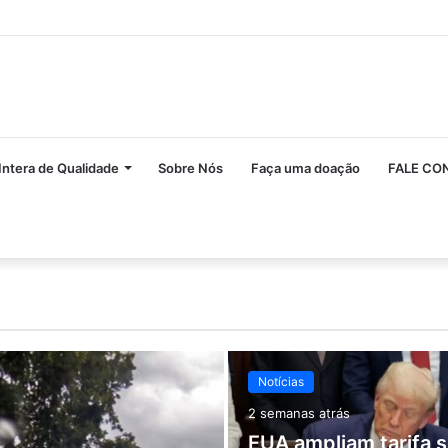
Intera de Qualidade
Sobre Nós
Faça uma doação
FALE CO
Notícias
2 semanas atrás
EUA ampliam tarifa 