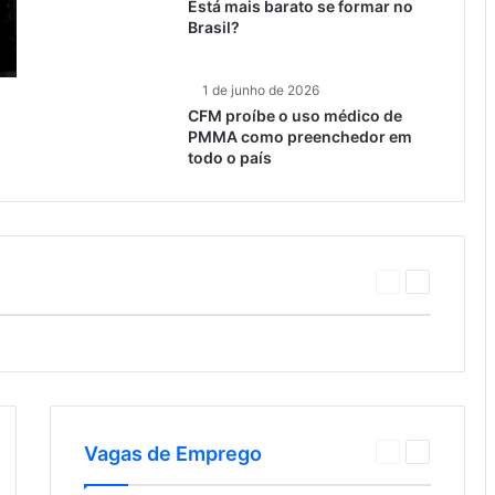
Está mais barato se formar no
Brasil?
1 de junho de 2026
CFM proíbe o uso médico de
PMMA como preenchedor em
todo o país
Página
Próxima
anterior
página
Vagas de Emprego
xima
Página
Próxima
ina
anterior
página