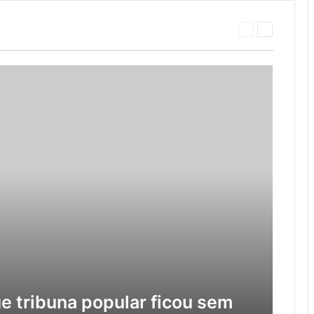
Página
Próxima
anterior
página
 tribuna popular ficou sem