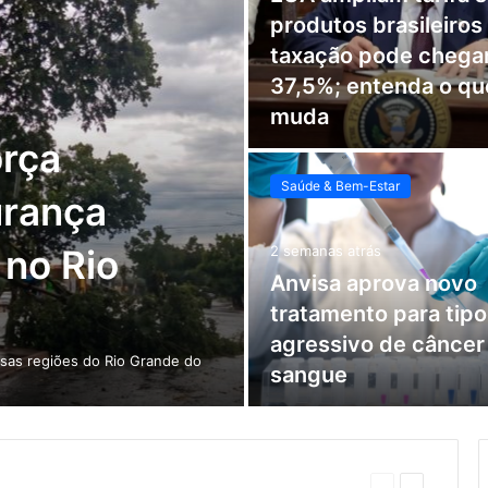
produtos brasileiros
taxação pode chegar
37,5%; entenda o qu
muda
orça
Saúde & Bem-Estar
urança
 no Rio
2 semanas atrás
Anvisa aprova novo
tratamento para tipo
agressivo de câncer
rsas regiões do Rio Grande do
sangue
Página
Próxima