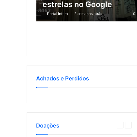
estrelas no Google
Portal Intera
2 semanas atrás
0
Achados e Perdidos
Doações
Página
Pró
anterior
pág