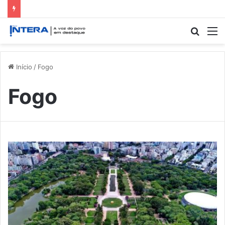
Procur
M
por
Início
/
Fogo
Fogo