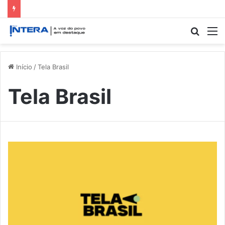
Procur
M
por
Início
/
Tela Brasil
Tela Brasil