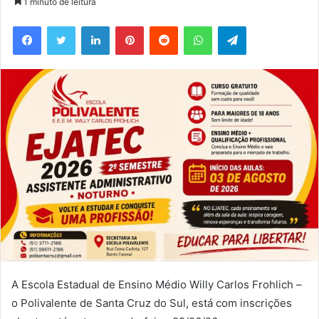
1 minuto de leitura
e-
Facebook
Twitter
Linkedin
Pinterest
Reddit
WhatsApp
Telegram
mail
A Escola Estadual de Ensino Médio Willy Carlos Frohlich –
o Polivalente de Santa Cruz do Sul, está com inscrições