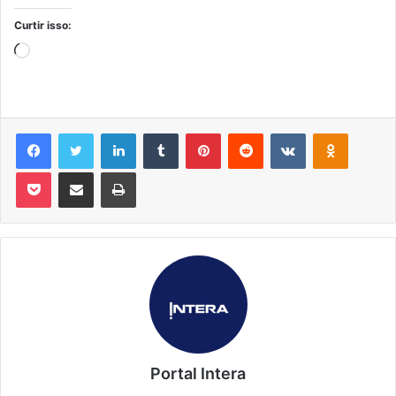
Curtir isso:
Carregando...
Facebook
Twitter
Linkedin
Tumblr
Pinterest
Reddit
VK
OK
Pocket
Compartilhar via e-mail
Imprimir
Portal Intera