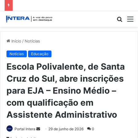
Procur
M
por
Início
/
Notícias
Notícias
Educação
Escola Polivalente, de Santa
Cruz do Sul, abre inscrições
para EJA – Ensino Médio –
com qualificação em
Assistente Administrativo
Mande
Portal Intera
29 de junho de 2026
0
um