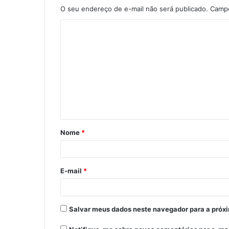
O seu endereço de e-mail não será publicado.
Campo
C
o
m
e
n
t
á
Nome
*
r
i
o
E-mail
*
*
Salvar meus dados neste navegador para a próx