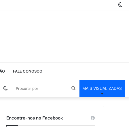
Sw
ski
ÃO
FALE CONOSCO
Barra
Switch
Procurar
MAIS VISUALIZADAS
Lateral
skin
por
Encontre-nos no Facebook