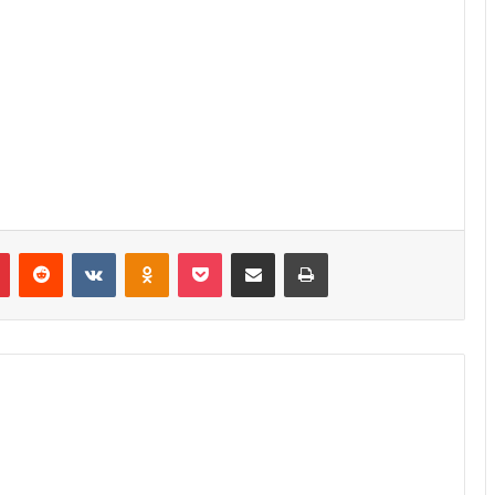
r
Pinterest
Reddit
VK
OK
Pocket
Compartilhar via e-mail
Imprimir