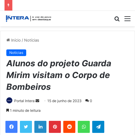
Procur
M
por
Início
/
Notícias
Notícias
Alunos do projeto Guarda
Mirim visitam o Corpo de
Bombeiros
Mande
Portal Intera
15 de junho de 2023
0
um
1 minuto de leitura
e-
Facebook
Twitter
Linkedin
Pinterest
Reddit
WhatsApp
Telegram
mail