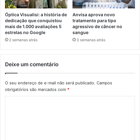
Óptica Visualisi: a história de
Anvisa aprova novo
dedicação que conquistou
tratamento para tipo
mais de 1.000 avaliações 5
agressivo de câncer no
estrelas no Google
sangue
2 semanas atrás
3 semanas atrás
Deixe um comentário
O seu endereço de e-mail não será publicado.
Campos
obrigatórios são marcados com
*
C
o
m
e
n