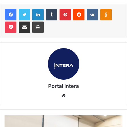
Facebook
Twitter
Linkedin
Tumblr
Pinterest
Reddit
VK
OK
Pocket
Compartilhar via e-mail
Imprimir
Portal Intera
Website