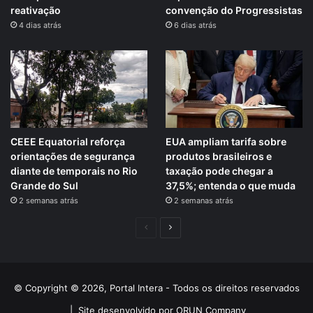
reativação
convenção do Progressistas
4 dias atrás
6 dias atrás
CEEE Equatorial reforça
EUA ampliam tarifa sobre
orientações de segurança
produtos brasileiros e
diante de temporais no Rio
taxação pode chegar a
Grande do Sul
37,5%; entenda o que muda
2 semanas atrás
2 semanas atrás
Página
Próxima
anterior
página
© Copyright © 2026, Portal Intera - Todos os direitos reservados
|
Site desenvolvido por ORUN Company