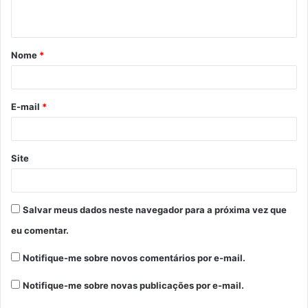
t
á
Nome
*
r
i
o
E-mail
*
*
Site
Salvar meus dados neste navegador para a próxima vez que
eu comentar.
Notifique-me sobre novos comentários por e-mail.
Notifique-me sobre novas publicações por e-mail.