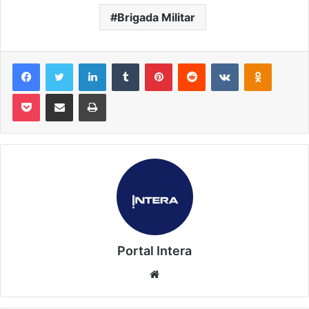
Brigada Militar
Facebook
Twitter
Linkedin
Tumblr
Pinterest
Reddit
VK
OK
Pocket
Compartilhar via e-mail
Imprimir
Portal Intera
Website