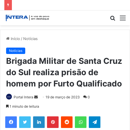
Procur
M
por
Início
/
Notícias
Notícias
Brigada Militar de Santa Cruz
do Sul realiza prisão de
homem por Furto Qualificado
Mande
Portal Intera
19 de março de 2023
0
um
1 minuto de leitura
e-
Facebook
Twitter
Linkedin
Pinterest
Reddit
WhatsApp
Telegram
mail