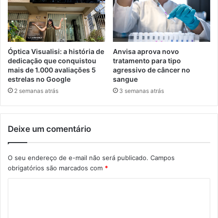
Óptica Visualisi: a história de
Anvisa aprova novo
dedicação que conquistou
tratamento para tipo
mais de 1.000 avaliações 5
agressivo de câncer no
estrelas no Google
sangue
2 semanas atrás
3 semanas atrás
Deixe um comentário
O seu endereço de e-mail não será publicado.
Campos
obrigatórios são marcados com
*
C
o
m