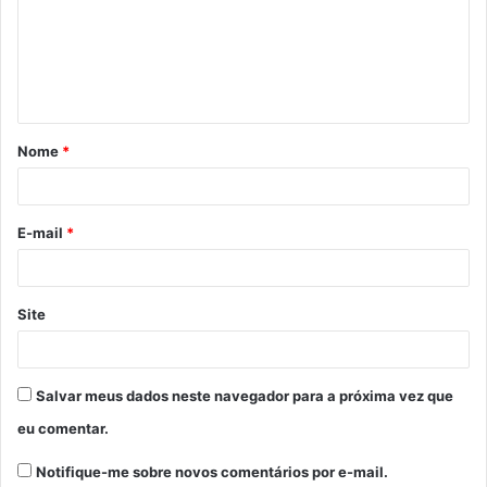
e
n
t
á
Nome
*
r
i
o
E-mail
*
*
Site
Salvar meus dados neste navegador para a próxima vez que
eu comentar.
Notifique-me sobre novos comentários por e-mail.