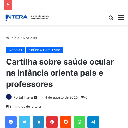
Procur
M
por
Início
/
Notícias
Notícias
Saúde & Bem-Estar
Cartilha sobre saúde ocular
na infância orienta pais e
professores
Mande
Portal Intera
4 de agosto de 2025
0
um
3 minutos de leitura
e-
Facebook
Twitter
Linkedin
Pinterest
Reddit
WhatsApp
Telegram
mail