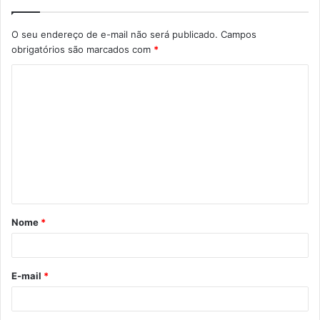
O seu endereço de e-mail não será publicado.
Campos
obrigatórios são marcados com
*
C
o
m
e
n
t
á
Nome
*
r
i
o
E-mail
*
*