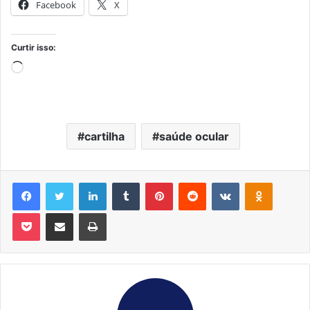
Facebook
X
Curtir isso:
Carregando...
cartilha
saúde ocular
Facebook
Twitter
Linkedin
Tumblr
Pinterest
Reddit
VK
OK
Pocket
Compartilhar via e-mail
Imprimir