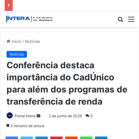
Procur
M
por
Início
/
Notícias
Notícias
Conferência destaca
importância do CadÚnico
para além dos programas de
transferência de renda
Mande
Portal Intera
2 de junho de 2026
0
um
3 minutos de leitura
e-
Facebook
Twitter
Linkedin
Pinterest
Reddit
WhatsApp
Telegram
mail