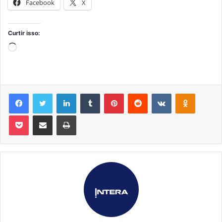
Facebook
X
Curtir isso:
Carregando...
Facebook
Twitter
Linkedin
Tumblr
Pinterest
Reddit
VK
OK
Pocket
Compartilhar via e-mail
Imprimir