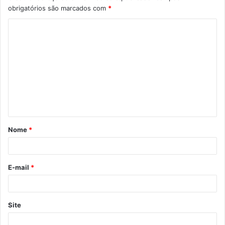
obrigatórios são marcados com
*
C
o
m
e
n
t
á
Nome
*
r
i
o
E-mail
*
*
Site