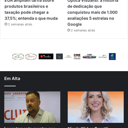
EUA ampliam tarifa sobre
Óptica Visualisi: a história
produtos brasileiros e
de dedicação que
taxação pode chegar a
conquistou mais de 1.000
37,5%; entenda o que muda
avaliações 5 estrelas no
Google
2 semanas atrás
2 semanas atrás
Em Alta