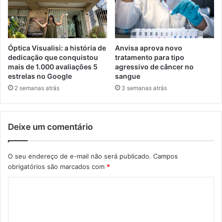
Óptica Visualisi: a história de
Anvisa aprova novo
dedicação que conquistou
tratamento para tipo
mais de 1.000 avaliações 5
agressivo de câncer no
estrelas no Google
sangue
2 semanas atrás
3 semanas atrás
Deixe um comentário
O seu endereço de e-mail não será publicado.
Campos
obrigatórios são marcados com
*
C
o
m