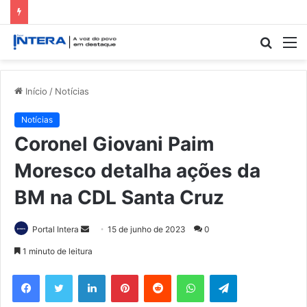
Procur
M
por
Início
/
Notícias
Notícias
Coronel Giovani Paim
Moresco detalha ações da
BM na CDL Santa Cruz
Mande
Portal Intera
15 de junho de 2023
0
um
1 minuto de leitura
e-
Facebook
Twitter
Linkedin
Pinterest
Reddit
WhatsApp
Telegram
mail