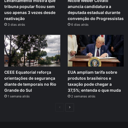
Levantamento mostra que
Nicole Weber Covatti
tribuna popular ficou sem
anuncia candidatura a
uso apenas 3 vezes desde
deputada estadual durante
reativação
convenção do Progressistas
3 dias atrás
6 dias atrás
CEEE Equatorial reforça
EUA ampliam tarifa sobre
orientações de segurança
produtos brasileiros e
diante de temporais no Rio
taxação pode chegar a
Grande do Sul
37,5%; entenda o que muda
1 semana atrás
2 semanas atrás
Página
Próxima
anterior
página