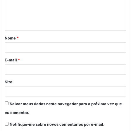
e
n
t
á
Nome
*
r
i
o
E-mail
*
*
Site
Salvar meus dados neste navegador para a próxima vez que
eu comentar.
Notifique-me sobre novos comentários por e-mail.