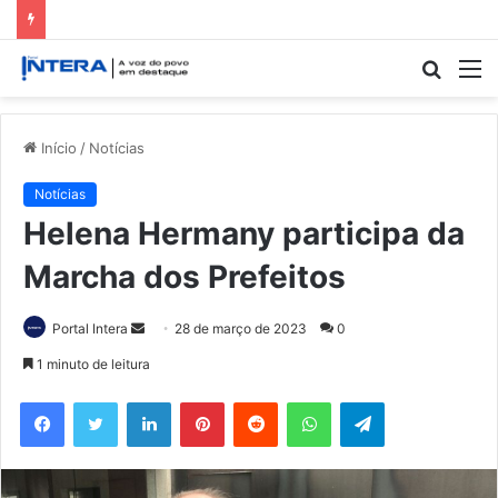
Procur
M
por
Início
/
Notícias
Notícias
Helena Hermany participa da
Marcha dos Prefeitos
Mande
Portal Intera
28 de março de 2023
0
um
1 minuto de leitura
e-
Facebook
Twitter
Linkedin
Pinterest
Reddit
WhatsApp
Telegram
mail