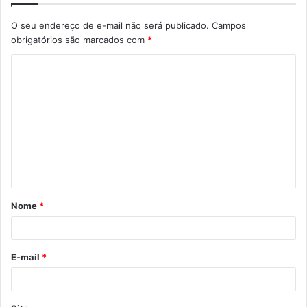
O seu endereço de e-mail não será publicado.
Campos
obrigatórios são marcados com
*
C
o
m
e
n
t
á
Nome
*
r
i
o
E-mail
*
*