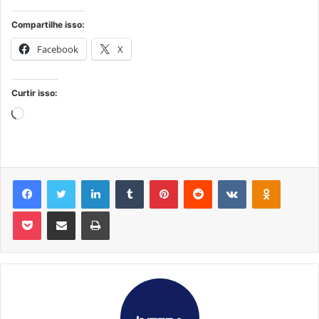
Compartilhe isso:
Facebook
X
Curtir isso:
Carregando...
Facebook
Twitter
Linkedin
Tumblr
Pinterest
Reddit
VK
OK
Pocket
Compartilhar via e-mail
Imprimir