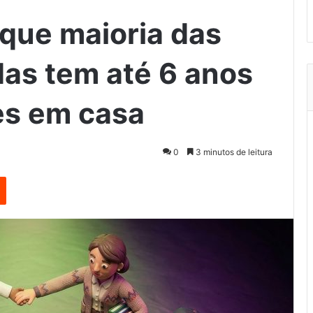
 que maioria das
das tem até 6 anos
es em casa
0
3 minutos de leitura
est
Reddit