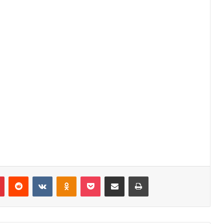
r
Pinterest
Reddit
VK
OK
Pocket
Compartilhar via e-mail
Imprimir