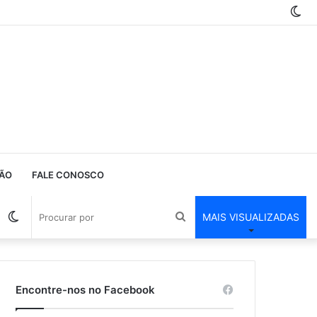
Sw
ski
ÃO
FALE CONOSCO
Barra
Switch
Procurar
MAIS VISUALIZADAS
Lateral
skin
por
Encontre-nos no Facebook