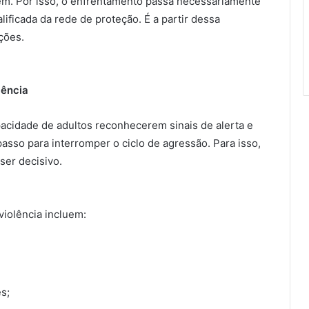
m. Por isso, o enfrentamento passa necessariamente
lificada da rede de proteção. É a partir dessa
ções.
lência
apacidade de adultos reconhecerem sinais de alerta e
sso para interromper o ciclo de agressão. Para isso,
er decisivo.
violência incluem:
s;