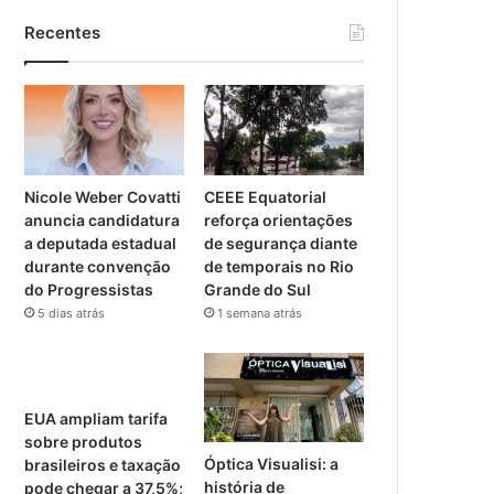
Recentes
Nicole Weber Covatti
CEEE Equatorial
anuncia candidatura
reforça orientações
a deputada estadual
de segurança diante
durante convenção
de temporais no Rio
do Progressistas
Grande do Sul
5 dias atrás
1 semana atrás
EUA ampliam tarifa
sobre produtos
Óptica Visualisi: a
brasileiros e taxação
história de
pode chegar a 37,5%;