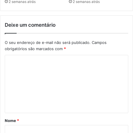
2 semanas atrás
2 semanas atrás
Deixe um comentário
O seu endereço de e-mail não será publicado.
Campos
obrigatórios são marcados com
*
C
o
m
e
n
t
á
Nome
*
r
i