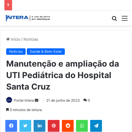
Procur
M
por
Início
/
Notícias
Notícias
Saúde & Bem-Estar
Manutenção e ampliação da
UTI Pediátrica do Hospital
Santa Cruz
Mande
Portal Intera
21 de junho de 2023
0
um
5 minutos de leitura
e-
Facebook
Twitter
Linkedin
Pinterest
Reddit
WhatsApp
Telegram
mail