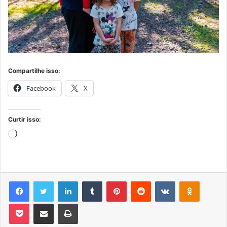
Compartilhe isso:
Facebook
X
Curtir isso:
Carregando...
Facebook
Twitter
Linkedin
Tumblr
Pinterest
Reddit
VK
OK
Pocket
Compartilhar via e-mail
Imprimir