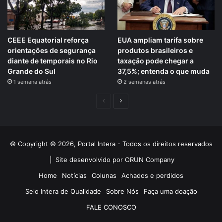
CEEE Equatorial reforça
EUA ampliam tarifa sobre
orientações de segurança
produtos brasileiros e
diante de temporais no Rio
taxação pode chegar a
Grande do Sul
37,5%; entenda o que muda
1 semana atrás
2 semanas atrás
Página
Próxima
anterior
página
© Copyright © 2026, Portal Intera - Todos os direitos reservados
|
Site desenvolvido por ORUN Company
Home
Notícias
Colunas
Achados e perdidos
Selo Intera de Qualidade
Sobre Nós
Faça uma doação
FALE CONOSCO