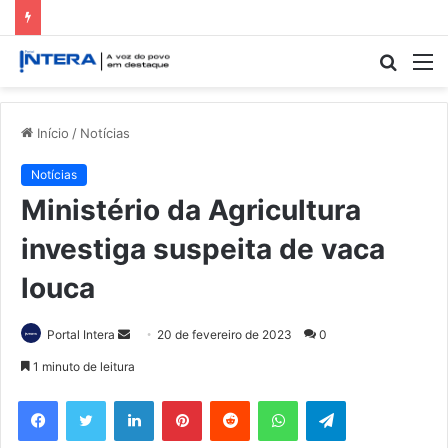
Procur
M
por
Início
/
Notícias
Notícias
Ministério da Agricultura
investiga suspeita de vaca
louca
Mande
Portal Intera
20 de fevereiro de 2023
0
um
1 minuto de leitura
e-
Facebook
Twitter
Linkedin
Pinterest
Reddit
WhatsApp
Telegram
mail