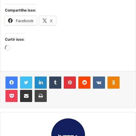
Compartilhe isso:
Facebook
X
Curtir isso:
Carregando...
Facebook
Twitter
Linkedin
Tumblr
Pinterest
Reddit
VK
OK
Pocket
Compartilhar via e-mail
Imprimir