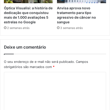
Óptica Visualisi: a história de
Anvisa aprova novo
dedicação que conquistou
tratamento para tipo
mais de 1.000 avaliações 5
agressivo de câncer no
estrelas no Google
sangue
2 semanas atrás
3 semanas atrás
Deixe um comentário
O seu endereço de e-mail não será publicado.
Campos
obrigatórios são marcados com
*
C
o
m
e
n