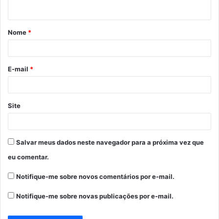
t
á
Nome
*
r
i
o
E-mail
*
*
Site
Salvar meus dados neste navegador para a próxima vez que
eu comentar.
Notifique-me sobre novos comentários por e-mail.
Notifique-me sobre novas publicações por e-mail.