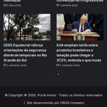
reativação
convenção do Progressistas
6 dias atrás
1 semana atrás
CEEE Equatorial reforça
EUA ampliam tarifa sobre
orientações de segurança
produtos brasileiros e
diante de temporais no Rio
taxação pode chegar a
Grande do Sul
37,5%; entenda o que muda
2 semanas atrás
2 semanas atrás
Página
Próxima
anterior
página
© Copyright © 2026, Portal Intera - Todos os direitos reservados
|
Site desenvolvido por ORUN Company