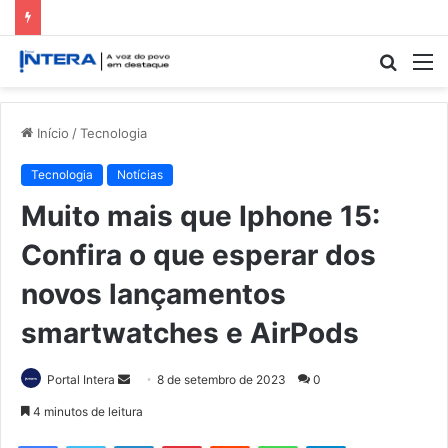
Procur
M
por
Início
/
Tecnologia
Tecnologia
Notícias
Muito mais que Iphone 15:
Confira o que esperar dos
novos lançamentos
smartwatches e AirPods
Mande
Portal Intera
8 de setembro de 2023
0
um
4 minutos de leitura
e-
Facebook
Twitter
Linkedin
Pinterest
Reddit
WhatsApp
Telegram