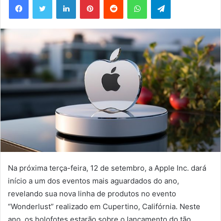
mail
Na próxima terça-feira, 12 de setembro, a Apple Inc. dará
início a um dos eventos mais aguardados do ano,
revelando sua nova linha de produtos no evento
“Wonderlust” realizado em Cupertino, Califórnia. Neste
ano, os holofotes estarão sobre o lançamento do tão