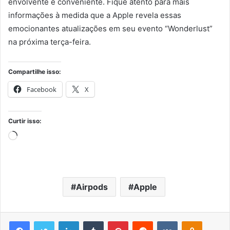
envolvente e conveniente. Fique atento para mais
informações à medida que a Apple revela essas
emocionantes atualizações em seu evento “Wonderlust”
na próxima terça-feira.
Compartilhe isso:
Facebook
X
Curtir isso:
Carregando...
Airpods
Apple
Facebook
Twitter
Linkedin
Tumblr
Pinterest
Reddit
VK
OK