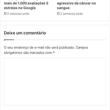
mais de 1.000 avaliações 5
agressivo de câncer no
estrelas no Google
sangue
2 semanas atrás
3 semanas atrás
Deixe um comentário
O seu endereço de e-mail não será publicado.
Campos
obrigatórios são marcados com
*
C
o
m
e
n
t
á