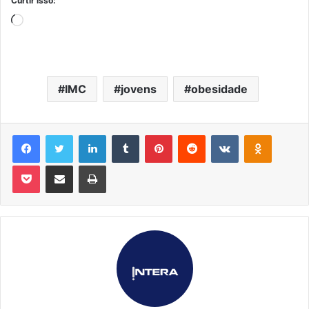
Curtir isso:
Carregando...
IMC
jovens
obesidade
Facebook
Twitter
Linkedin
Tumblr
Pinterest
Reddit
VK
OK
Pocket
Compartilhar via e-mail
Imprimir