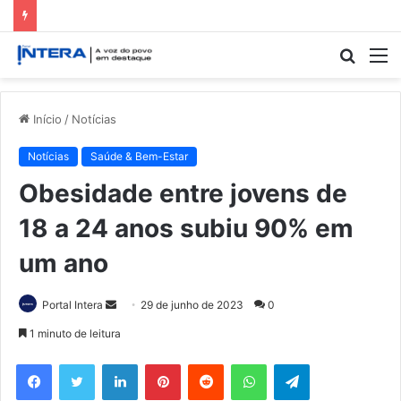
Procur
M
por
Início
/
Notícias
Notícias
Saúde & Bem-Estar
Obesidade entre jovens de
18 a 24 anos subiu 90% em
um ano
Mande
Portal Intera
29 de junho de 2023
0
um
1 minuto de leitura
e-
Facebook
Twitter
Linkedin
Pinterest
Reddit
WhatsApp
Telegram
mail