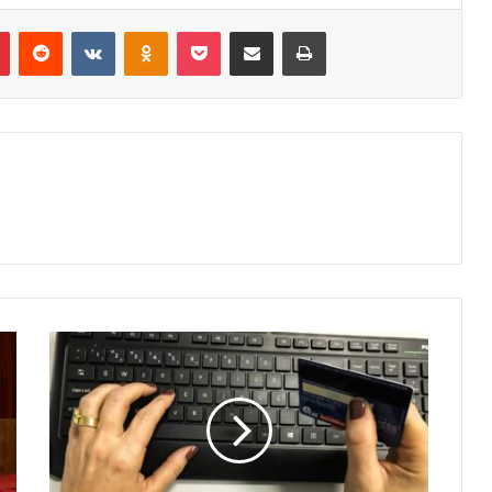
r
Pinterest
Reddit
VK
OK
Pocket
Compartilhar via e-mail
Imprimir