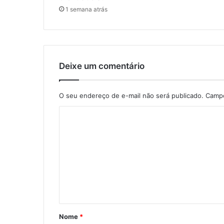
1 semana atrás
Deixe um comentário
O seu endereço de e-mail não será publicado.
Campo
C
o
m
e
n
t
á
Nome
*
r