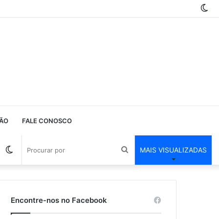
Sw
ski
ÃO
FALE CONOSCO
Barra
Switch
Procurar
MAIS VISUALIZADAS
Lateral
skin
por
Encontre-nos no Facebook