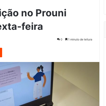
ição no Prouni
exta-feira
0
1 minuto de leitura
est
Reddit