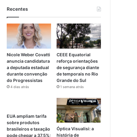
Recentes
Nicole Weber Covatti
CEEE Equatorial
anuncia candidatura
reforça orientações
a deputada estadual
de segurança diante
durante convenção
de temporais no Rio
do Progressistas
Grande do Sul
4 dias atrás
1 semana atrás
EUA ampliam tarifa
sobre produtos
Óptica Visualisi: a
brasileiros e taxação
história de
pode chegar a 37,5%;