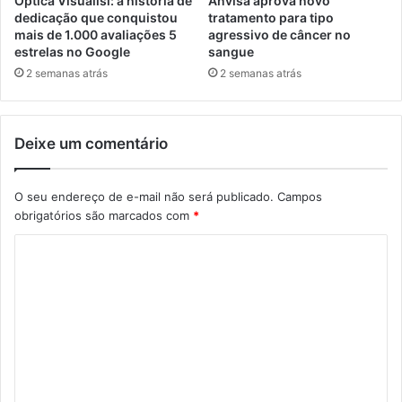
Óptica Visualisi: a história de
Anvisa aprova novo
dedicação que conquistou
tratamento para tipo
mais de 1.000 avaliações 5
agressivo de câncer no
estrelas no Google
sangue
2 semanas atrás
2 semanas atrás
Deixe um comentário
O seu endereço de e-mail não será publicado.
Campos
obrigatórios são marcados com
*
C
o
m
e
n
t