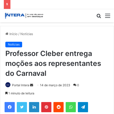
Procur
M
por
Início
/
Notícias
Notícias
Professor Cleber entrega
moções aos representantes
do Carnaval
Mande
Portal Intera
14 de março de 2023
0
um
1 minuto de leitura
e-
Facebook
Twitter
Linkedin
Pinterest
Reddit
WhatsApp
Telegram
mail