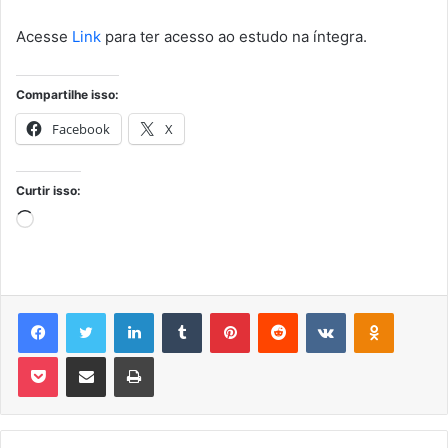
Acesse
Link
para ter acesso ao estudo na íntegra.
Compartilhe isso:
Facebook
X
Curtir isso:
Carregando...
Facebook
Twitter
Linkedin
Tumblr
Pinterest
Reddit
VK
OK
Pocket
Compartilhar via e-mail
Imprimir