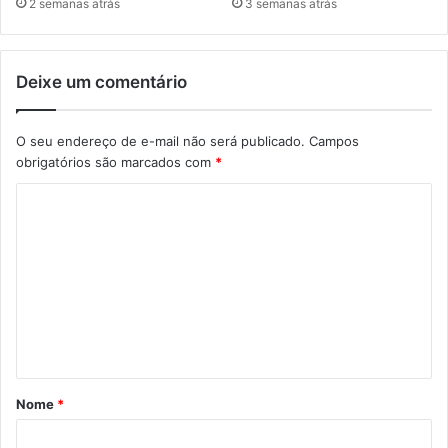
2 semanas atrás
3 semanas atrás
Deixe um comentário
O seu endereço de e-mail não será publicado.
Campos
obrigatórios são marcados com
*
C
o
m
e
n
t
á
Nome
*
r
i