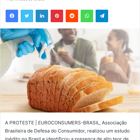
e-
Facebook
Twitter
Linkedin
Pinterest
Reddit
WhatsApp
Telegram
mail
A PROTESTE | EUROCONSUMERS-BRASIL, Associação
Brasileira de Defesa do Consumidor, realizou um estudo
inédito no Brasil e identificou a presença de alto teor de