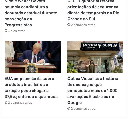
Nicole Weber Covatti
CEEE Equatorial reforça
anuncia candidatura a
orientações de segurança
deputada estadual durante
diante de temporais no Rio
convenção do
Grande do Sul
Progressistas
2 semanas atrás
7 dias atrás
EUA ampliam tarifa sobre
Óptica Visualisi: a história
produtos brasileiros e
de dedicação que
taxação pode chegar a
conquistou mais de 1.000
37,5%; entenda o que muda
avaliações 5 estrelas no
Google
2 semanas atrás
2 semanas atrás