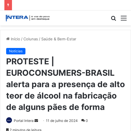
Procur
M
por
Início
/
Colunas
/
Saúde & Bem-Estar
Notícias
PROTESTE |
EUROCONSUMERS-BRASIL
alerta para a presença de alto
teor de álcool na fabricação
de alguns pães de forma
Mande
Portal Intera
11 de julho de 2024
0
um
2 minutos de leitura