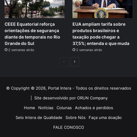
CEEE Equatorial reforça
EUA ampliam tarifa sobre
orientações de segurança
produtos brasileiros e
diante de temporais no Rio
taxação pode chegar a
Grande do Sul
37,5%; entenda o que muda
2 semanas atrás
2 semanas atrás
Página
Próxima
anterior
página
© Copyright © 2026, Portal Intera - Todos os direitos reservados
|
Site desenvolvido por ORUN Company
Home
Notícias
Colunas
Achados e perdidos
Selo Intera de Qualidade
Sobre Nós
Faça uma doação
FALE CONOSCO