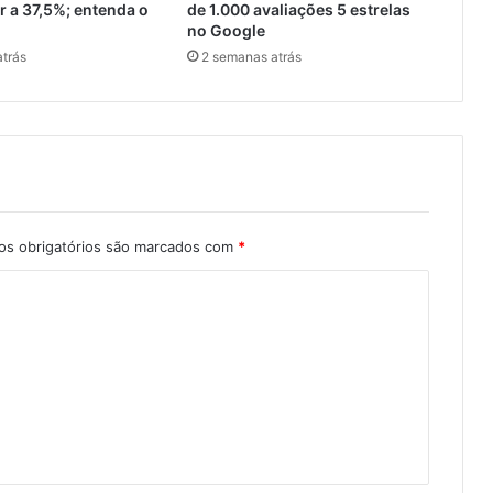
 a 37,5%; entenda o
de 1.000 avaliações 5 estrelas
no Google
trás
2 semanas atrás
s obrigatórios são marcados com
*