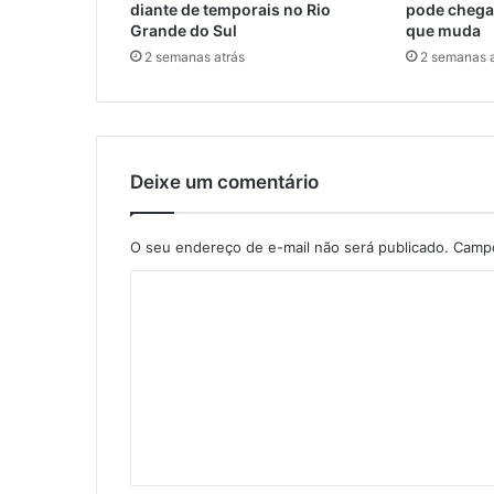
diante de temporais no Rio
pode chegar
Grande do Sul
que muda
2 semanas atrás
2 semanas a
Deixe um comentário
O seu endereço de e-mail não será publicado.
Campo
C
o
m
e
n
t
á