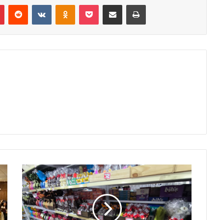
r
Pinterest
Reddit
VK
OK
Pocket
Compartilhar via e-mail
Imprimir