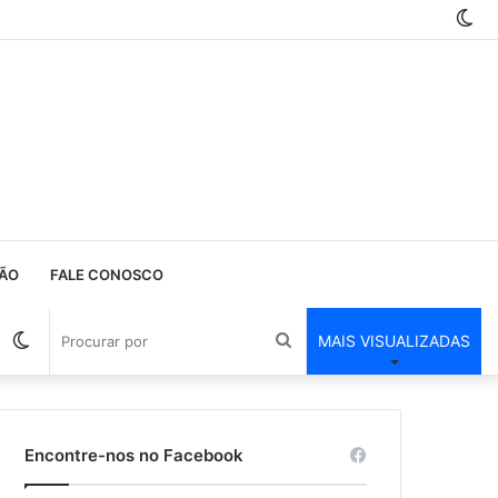
Sw
ski
ÃO
FALE CONOSCO
Barra
Switch
Procurar
MAIS VISUALIZADAS
Lateral
skin
por
Encontre-nos no Facebook