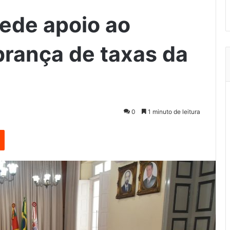
pede apoio ao
brança de taxas da
0
1 minuto de leitura
est
Reddit