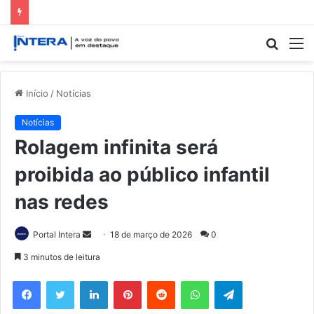
Procur
M
por
Início
/
Notícias
Notícias
Rolagem infinita será
proibida ao público infantil
nas redes
Mande
Portal Intera
18 de março de 2026
0
um
3 minutos de leitura
e-
Facebook
Twitter
Linkedin
Pinterest
Reddit
WhatsApp
Telegram
mail