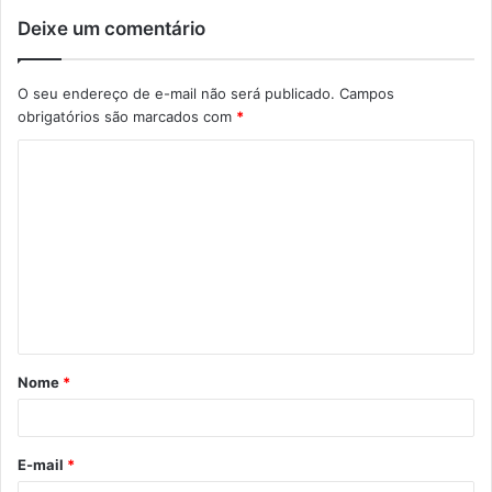
Deixe um comentário
O seu endereço de e-mail não será publicado.
Campos
obrigatórios são marcados com
*
C
o
m
e
n
t
á
Nome
*
r
i
o
E-mail
*
*