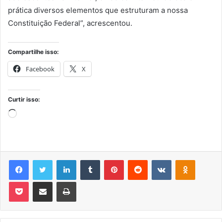
prática diversos elementos que estruturam a nossa
Constituição Federal”, acrescentou.
Compartilhe isso:
Facebook
X
Curtir isso:
Carregando...
Facebook
Twitter
Linkedin
Tumblr
Pinterest
Reddit
VK
OK
Pocket
Compartilhar via e-mail
Imprimir