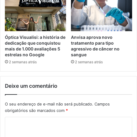
Óptica Visualisi: a história de
Anvisa aprova novo
dedicação que conquistou
tratamento para tipo
mais de 1.000 avaliações 5
agressivo de câncer no
estrelas no Google
sangue
2 semanas atrás
2 semanas atrás
Deixe um comentário
O seu endereço de e-mail não será publicado.
Campos
obrigatórios são marcados com
*
C
o