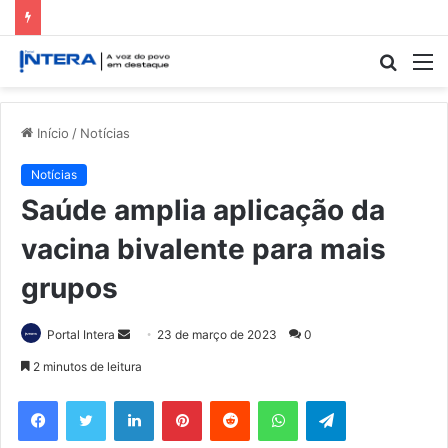
Procur
M
por
Início
/
Notícias
Notícias
Saúde amplia aplicação da
vacina bivalente para mais
grupos
Mande
Portal Intera
23 de março de 2023
0
um
2 minutos de leitura
e-
Facebook
Twitter
Linkedin
Pinterest
Reddit
WhatsApp
Telegram
mail