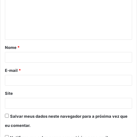
m
e
n
t
á
Nome
*
r
i
o
E-mail
*
*
Site
Salvar meus dados neste navegador para a próxima vez que
eu comentar.