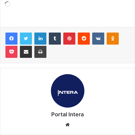
Carregando...
Facebook
Twitter
Linkedin
Tumblr
Pinterest
Reddit
VK
OK
Pocket
Compartilhar via e-mail
Imprimir
Portal Intera
Website