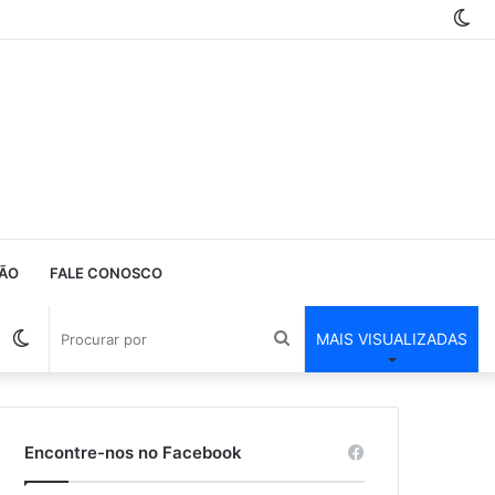
Sw
ski
ÃO
FALE CONOSCO
Barra
Switch
Procurar
MAIS VISUALIZADAS
Lateral
skin
por
Encontre-nos no Facebook