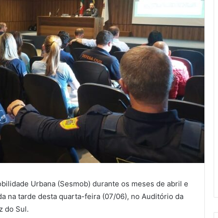
obilidade Urbana (Sesmob) durante os meses de abril e
 na tarde desta quarta-feira (07/06), no Auditório da
z do Sul.