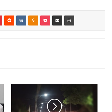
r
Pinterest
Reddit
VK
OK
Pocket
Compartilhar via e-mail
Imprimir