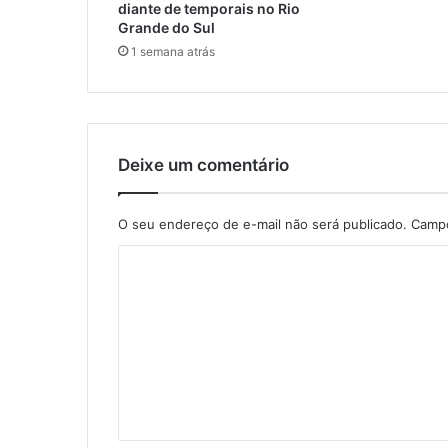
diante de temporais no Rio
Grande do Sul
1 semana atrás
Deixe um comentário
O seu endereço de e-mail não será publicado.
Campo
C
o
m
e
n
t
á