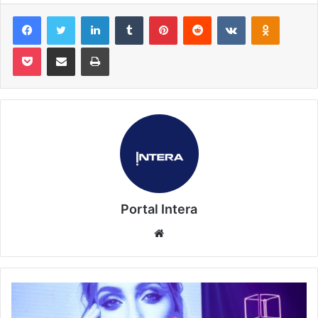
Facebook
Twitter
Linkedin
Tumblr
Pinterest
Reddit
VK
OK
Pocket
Compartilhar via e-mail
Imprimir
Portal Intera
Website