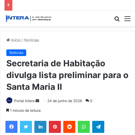
Procur
M
por
Início
/
Notícias
Notícias
Secretaria de Habitação
divulga lista preliminar para o
Santa Maria II
Mande
Portal Intera
24 de junho de 2026
0
um
1 minuto de leitura
e-
Facebook
Twitter
Linkedin
Pinterest
Reddit
WhatsApp
Telegram
mail