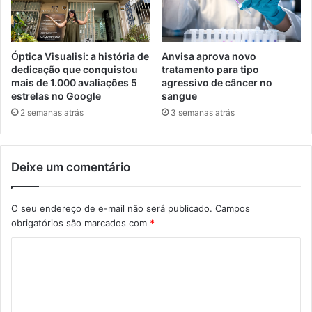
Óptica Visualisi: a história de
Anvisa aprova novo
dedicação que conquistou
tratamento para tipo
mais de 1.000 avaliações 5
agressivo de câncer no
estrelas no Google
sangue
2 semanas atrás
3 semanas atrás
Deixe um comentário
O seu endereço de e-mail não será publicado.
Campos
obrigatórios são marcados com
*
C
o
m
e