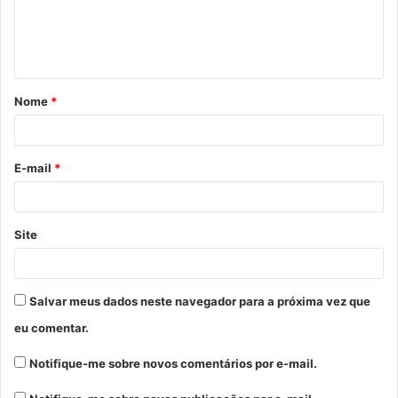
n
t
á
Nome
*
r
i
o
E-mail
*
*
Site
Salvar meus dados neste navegador para a próxima vez que
eu comentar.
Notifique-me sobre novos comentários por e-mail.