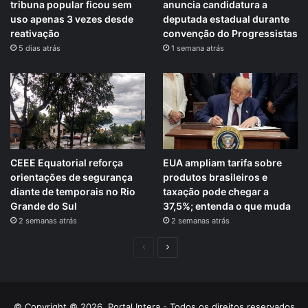
tribuna popular ficou sem
anuncia candidatura a
uso apenas 3 vezes desde
deputada estadual durante
reativação
convenção do Progressistas
5 dias atrás
1 semana atrás
CEEE Equatorial reforça
EUA ampliam tarifa sobre
orientações de segurança
produtos brasileiros e
diante de temporais no Rio
taxação pode chegar a
Grande do Sul
37,5%; entenda o que muda
2 semanas atrás
2 semanas atrás
Página
Próxima
anterior
página
© Copyright © 2026, Portal Intera - Todos os direitos reservados