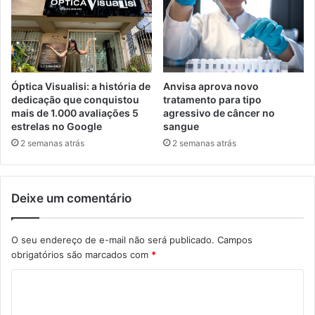
Óptica Visualisi: a história de
Anvisa aprova novo
dedicação que conquistou
tratamento para tipo
mais de 1.000 avaliações 5
agressivo de câncer no
estrelas no Google
sangue
2 semanas atrás
2 semanas atrás
Deixe um comentário
O seu endereço de e-mail não será publicado.
Campos
obrigatórios são marcados com
*
C
o