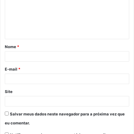
m
e
n
t
á
Nome
*
r
i
o
E-mail
*
*
Site
Salvar meus dados neste navegador para a próxima vez que
eu comentar.