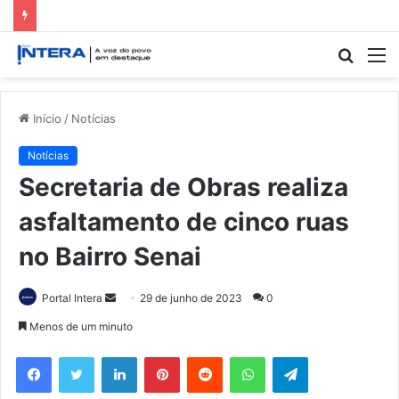
Procur
M
por
Início
/
Notícias
Notícias
Secretaria de Obras realiza
asfaltamento de cinco ruas
no Bairro Senai
Mande
Portal Intera
29 de junho de 2023
0
um
Menos de um minuto
e-
Facebook
Twitter
Linkedin
Pinterest
Reddit
WhatsApp
Telegram
mail