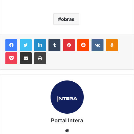
obras
Facebook
Twitter
Linkedin
Tumblr
Pinterest
Reddit
VK
OK
Pocket
Compartilhar via e-mail
Imprimir
Portal Intera
Website