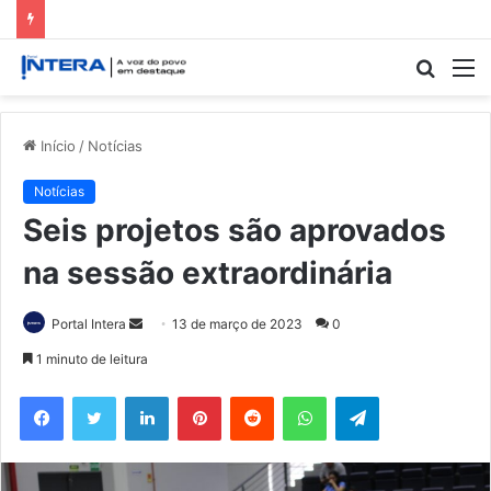
Procur
M
por
Início
/
Notícias
Notícias
Seis projetos são aprovados
na sessão extraordinária
Mande
Portal Intera
13 de março de 2023
0
um
1 minuto de leitura
e-
Facebook
Twitter
Linkedin
Pinterest
Reddit
WhatsApp
Telegram
mail