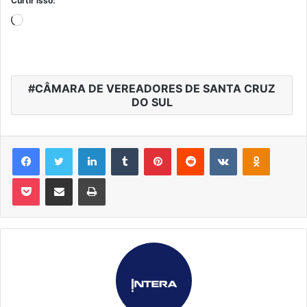
Curtir isso:
Carregando...
CÂMARA DE VEREADORES DE SANTA CRUZ
DO SUL
Facebook
Twitter
Linkedin
Tumblr
Pinterest
Reddit
VK
OK
Pocket
Compartilhar via e-mail
Imprimir