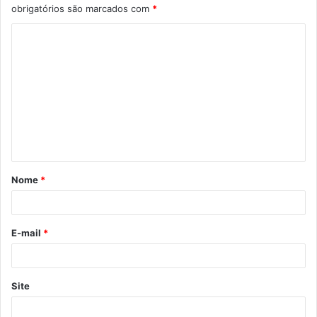
obrigatórios são marcados com
*
C
o
m
e
n
t
á
Nome
*
r
i
o
E-mail
*
*
Site