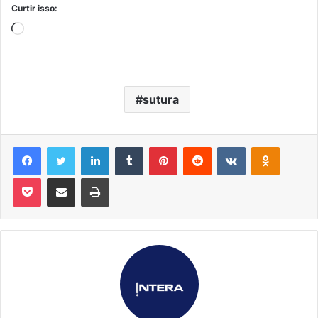
Curtir isso:
Carregando...
sutura
Facebook
Twitter
Linkedin
Tumblr
Pinterest
Reddit
VK
OK
Pocket
Compartilhar via e-mail
Imprimir