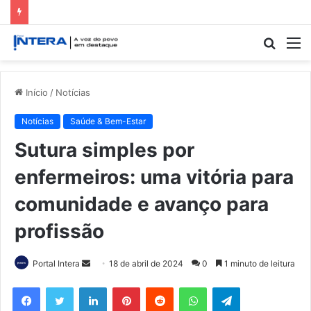
Procur
M
por
Início
/
Notícias
Notícias
Saúde & Bem-Estar
Sutura simples por
enfermeiros: uma vitória para
comunidade e avanço para
profissão
Mande
Portal Intera
18 de abril de 2024
0
1 minuto de leitura
um
Facebook
Twitter
Linkedin
Pinterest
Reddit
WhatsApp
Telegram
e-