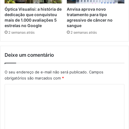
Óptica Visualisi: a história de
Anvisa aprova novo
dedicação que conquistou
tratamento para tipo
mais de 1.000 avaliações 5
agressivo de câncer no
estrelas no Google
sangue
2 semanas atrás
2 semanas atrás
Deixe um comentário
O seu endereço de e-mail não será publicado.
Campos
obrigatórios são marcados com
*
C
o
m
e
n