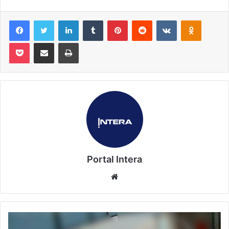
Facebook
Twitter
Linkedin
Tumblr
Pinterest
Reddit
VK
OK
Pocket
Compartilhar via e-mail
Imprimir
Portal Intera
Website