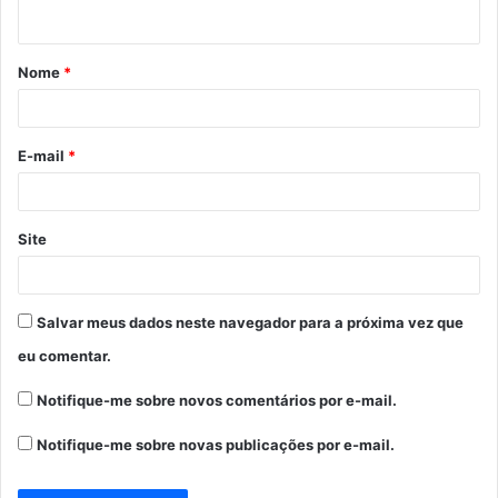
t
á
Nome
*
r
i
o
E-mail
*
*
Site
Salvar meus dados neste navegador para a próxima vez que
eu comentar.
Notifique-me sobre novos comentários por e-mail.
Notifique-me sobre novas publicações por e-mail.