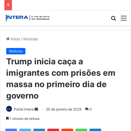
Procur
M
por
Início
/
Notícias
Notícias
Trump inicia caça a
imigrantes com prisões em
massa no primeiro dia de
governo
Mande
Portal Intera
20 de janeiro de 2025
0
um
1 minuto de leitura
e-
Facebook
Twitter
Linkedin
Pinterest
Reddit
WhatsApp
Telegram
mail