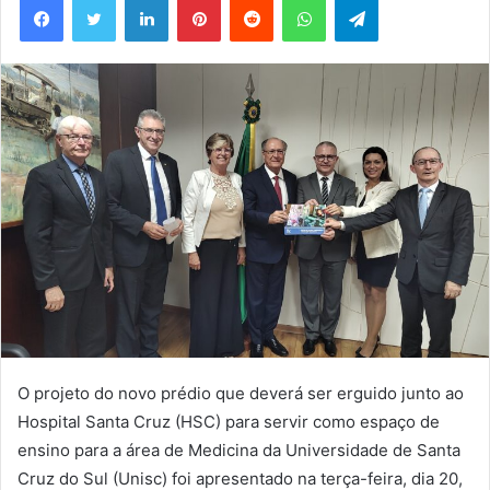
mail
O projeto do novo prédio que deverá ser erguido junto ao
Hospital Santa Cruz (HSC) para servir como espaço de
ensino para a área de Medicina da Universidade de Santa
Cruz do Sul (Unisc) foi apresentado na terça-feira, dia 20,