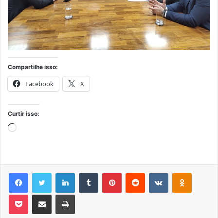
Compartilhe isso:
Facebook
X
Curtir isso:
Carregando...
Facebook
Twitter
Linkedin
Tumblr
Pinterest
Reddit
VK
OK
Pocket
Compartilhar via e-mail
Imprimir