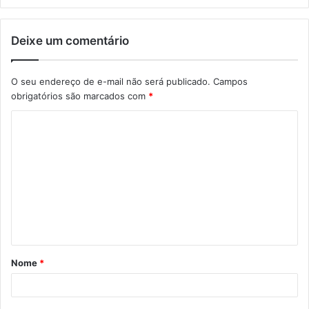
Deixe um comentário
O seu endereço de e-mail não será publicado.
Campos
obrigatórios são marcados com
*
C
o
m
e
n
t
á
Nome
*
r
i
o