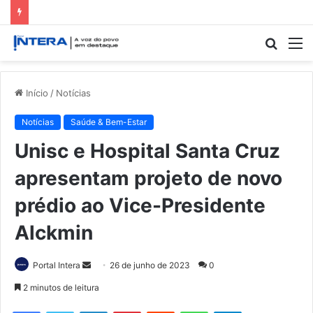
Procur
M
por
Início
/
Notícias
Notícias
Saúde & Bem-Estar
Unisc e Hospital Santa Cruz
apresentam projeto de novo
prédio ao Vice-Presidente
Alckmin
Mande
Portal Intera
26 de junho de 2023
0
um
2 minutos de leitura
e-
Facebook
Twitter
Linkedin
Pinterest
Reddit
WhatsApp
Telegram