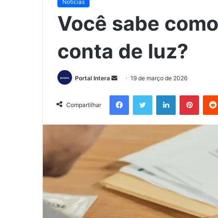
Notícias
Você sabe como 
conta de luz?
Mande
Portal Intera
19 de março de 2026
um
Facebook
Twitter
Linkedin
Pinter
e-
Compartilhar
mail