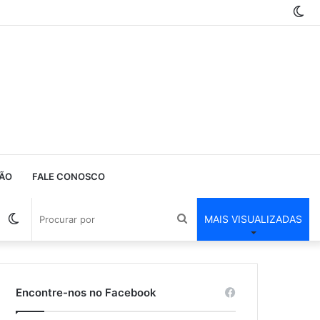
Sw
ski
ÃO
FALE CONOSCO
Barra
Switch
Procurar
MAIS VISUALIZADAS
Lateral
skin
por
Encontre-nos no Facebook