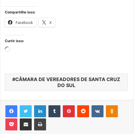
Compartilhe isso:
Facebook
X
Curtir isso:
Carregando...
CÂMARA DE VEREADORES DE SANTA CRUZ
DO SUL
Facebook
Twitter
Linkedin
Tumblr
Pinterest
Reddit
VK
OK
Pocket
Compartilhar via e-mail
Imprimir