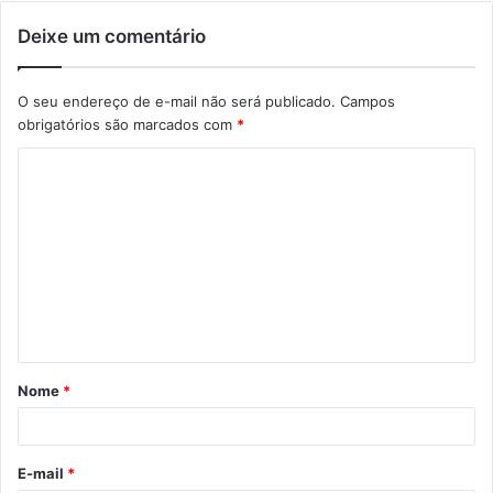
Deixe um comentário
O seu endereço de e-mail não será publicado.
Campos
obrigatórios são marcados com
*
C
o
m
e
n
t
á
Nome
*
r
i
o
E-mail
*