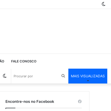
Sw
sk
ÃO
FALE CONOSCO
Barra
Switch
Procurar
MAIS VISUALIZADAS
Lateral
skin
por
Encontre-nos no Facebook