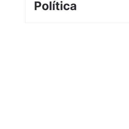
Política
Levantamento mostra
que tribuna popular
ficou sem uso apenas 3
vezes desde reativação
3 dias atrás
0