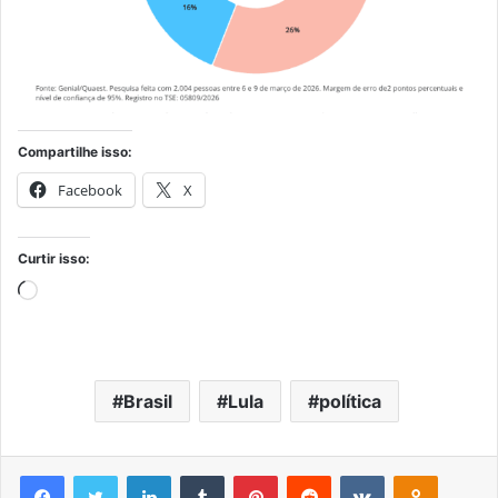
Compartilhe isso:
Facebook
X
Curtir isso:
Carregando...
Brasil
Lula
política
Facebook
Twitter
Linkedin
Tumblr
Pinterest
Reddit
VK
OK