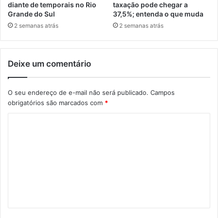
diante de temporais no Rio
taxação pode chegar a
Grande do Sul
37,5%; entenda o que muda
2 semanas atrás
2 semanas atrás
Deixe um comentário
O seu endereço de e-mail não será publicado.
Campos
obrigatórios são marcados com
*
C
o
m
e
n
t
á