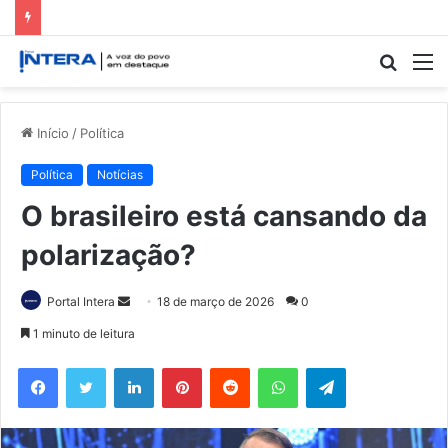
Procur
M
por
Início
/
Política
Política
Notícias
O brasileiro está cansando da
polarização?
Mande
Portal Intera
18 de março de 2026
0
um
1 minuto de leitura
e-
Facebook
Twitter
Linkedin
Pinterest
Reddit
WhatsApp
Telegram
mail