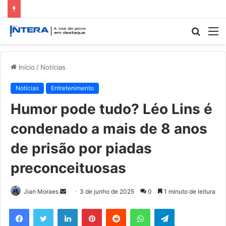
Procur
M
por
Início
/
Notícias
Notícias
Entretenimento
Humor pode tudo? Léo Lins é
condenado a mais de 8 anos
de prisão por piadas
preconceituosas
Mande
Jian Moraes
3 de junho de 2025
0
1 minuto de leitura
um
Facebook
Twitter
Linkedin
Pinterest
Reddit
WhatsApp
Telegram
e-