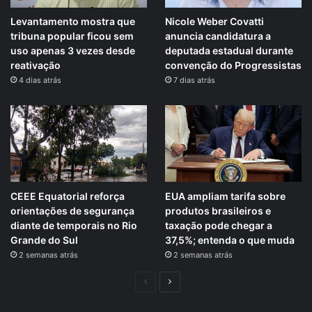
Levantamento mostra que
Nicole Weber Covatti
tribuna popular ficou sem
anuncia candidatura a
uso apenas 3 vezes desde
deputada estadual durante
reativação
convenção do Progressistas
4 dias atrás
7 dias atrás
CEEE Equatorial reforça
EUA ampliam tarifa sobre
orientações de segurança
produtos brasileiros e
diante de temporais no Rio
taxação pode chegar a
Grande do Sul
37,5%; entenda o que muda
2 semanas atrás
2 semanas atrás
Página
Próxima
anterior
página