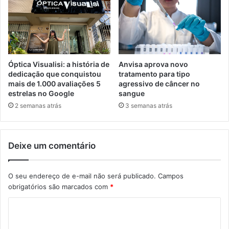
Óptica Visualisi: a história de
Anvisa aprova novo
dedicação que conquistou
tratamento para tipo
mais de 1.000 avaliações 5
agressivo de câncer no
estrelas no Google
sangue
2 semanas atrás
3 semanas atrás
Deixe um comentário
O seu endereço de e-mail não será publicado.
Campos
obrigatórios são marcados com
*
C
o