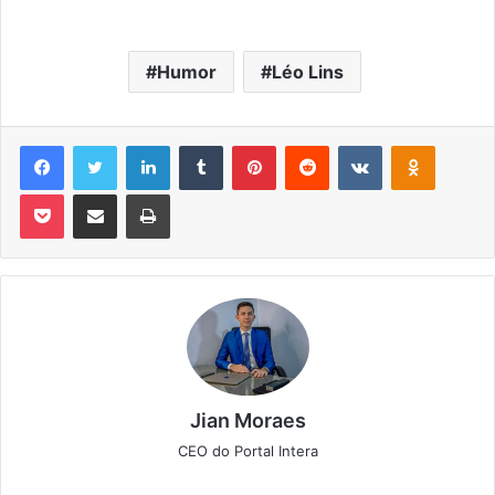
Humor
Léo Lins
Facebook
Twitter
Linkedin
Tumblr
Pinterest
Reddit
VK
OK
Pocket
Compartilhar via e-mail
Imprimir
Jian Moraes
CEO do Portal Intera