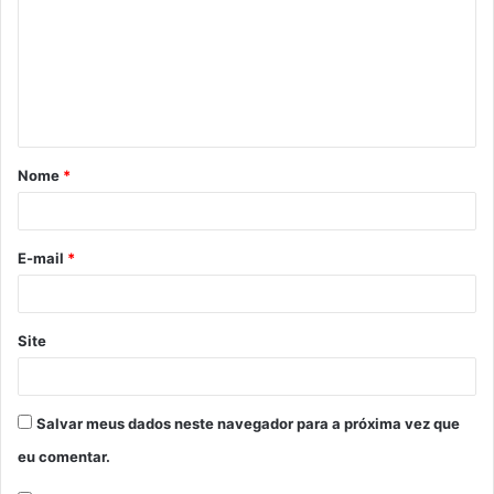
m
e
n
t
á
Nome
*
r
i
o
E-mail
*
*
Site
Salvar meus dados neste navegador para a próxima vez que
eu comentar.