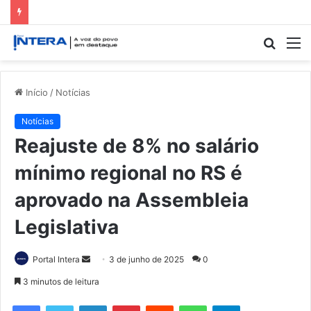
Procur
M
por
Início
/
Notícias
Notícias
Reajuste de 8% no salário
mínimo regional no RS é
aprovado na Assembleia
Legislativa
Mande
Portal Intera
3 de junho de 2025
0
um
3 minutos de leitura
e-
Facebook
Twitter
Linkedin
Pinterest
Reddit
WhatsApp
Telegram
mail