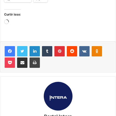
Curtir isso:
Carregando...
Facebook
Twitter
Linkedin
Tumblr
Pinterest
Reddit
VK
OK
Pocket
Compartilhar via e-mail
Imprimir