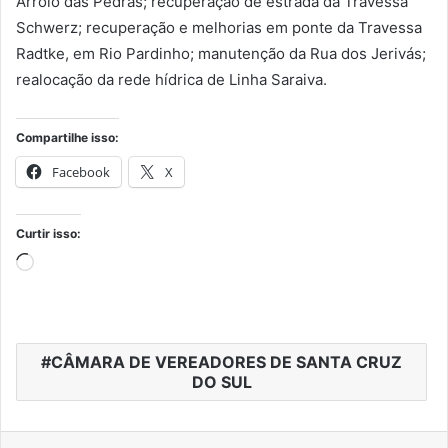
Arroio das Pedras; recuperação de estrada da Travessa
Schwerz; recuperação e melhorias em ponte da Travessa
Radtke, em Rio Pardinho; manutenção da Rua dos Jerivás;
realocação da rede hídrica de Linha Saraiva.
Compartilhe isso:
Facebook
X
Curtir isso:
Carregando...
CÂMARA DE VEREADORES DE SANTA CRUZ
DO SUL
Facebook
Twitter
Linkedin
Tumblr
Pinterest
Reddit
VK
OK