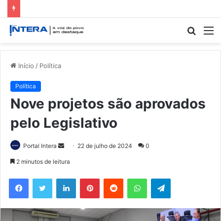
Procur
M
por
Início
/
Política
Política
Nove projetos são aprovados
pelo Legislativo
Mande
Portal Intera
22 de julho de 2024
0
um
2 minutos de leitura
e-
Facebook
Twitter
Linkedin
Pinterest
Reddit
WhatsApp
Telegram
mail