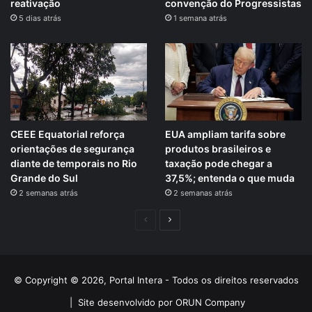
reativação
convenção do Progressistas
5 dias atrás
1 semana atrás
CEEE Equatorial reforça
EUA ampliam tarifa sobre
orientações de segurança
produtos brasileiros e
diante de temporais no Rio
taxação pode chegar a
Grande do Sul
37,5%; entenda o que muda
2 semanas atrás
2 semanas atrás
Página
Próxima
anterior
página
© Copyright © 2026, Portal Intera - Todos os direitos reservados
|
Site desenvolvido por ORUN Company