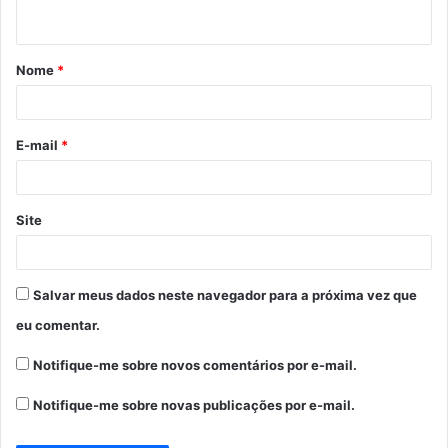
t
á
Nome
*
r
i
o
E-mail
*
*
Site
Salvar meus dados neste navegador para a próxima vez que
eu comentar.
Notifique-me sobre novos comentários por e-mail.
Notifique-me sobre novas publicações por e-mail.