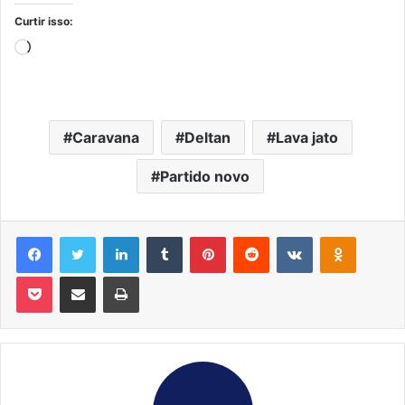
Curtir isso:
Carregando...
Caravana
Deltan
Lava jato
Partido novo
Facebook
Twitter
Linkedin
Tumblr
Pinterest
Reddit
VK
OK
Pocket
Compartilhar via e-mail
Imprimir