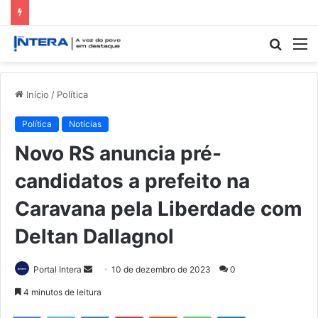
Procur
M
por
Início
/
Política
Política
Notícias
Novo RS anuncia pré-
candidatos a prefeito na
Caravana pela Liberdade com
Deltan Dallagnol
Mande
Portal Intera
10 de dezembro de 2023
0
um
4 minutos de leitura
e-
Facebook
Twitter
Linkedin
Pinterest
Reddit
WhatsApp
Telegram