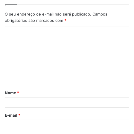
O seu endereço de e-mail não será publicado.
Campos
obrigatórios são marcados com
*
C
o
m
e
n
t
á
Nome
*
r
i
o
E-mail
*
*