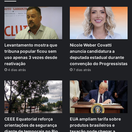
Levantamento mostra que
Nicole Weber Covatti
tribuna popular ficou sem
anuncia candidatura a
uso apenas 3 vezes desde
deputada estadual durante
reativação
convenção do Progressistas
4 dias atrás
7 dias atrás
CEEE Equatorial reforça
EUA ampliam tarifa sobre
orientações de segurança
produtos brasileiros e
diante de temporais no Rio
taxação pode chegar a