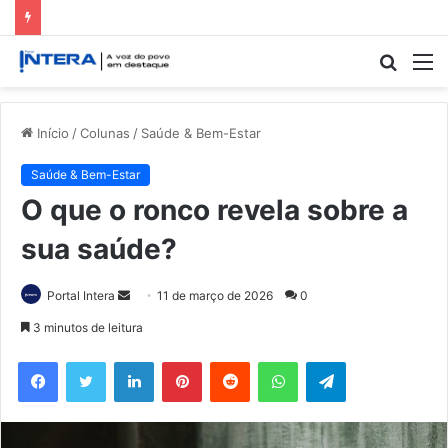
Procur
M
por
Início
/
Colunas
/
Saúde & Bem-Estar
Saúde & Bem-Estar
O que o ronco revela sobre a
sua saúde?
Mande
Portal Intera
11 de março de 2026
0
um
3 minutos de leitura
e-
Facebook
Twitter
Linkedin
Pinterest
Reddit
WhatsApp
Telegram
mail