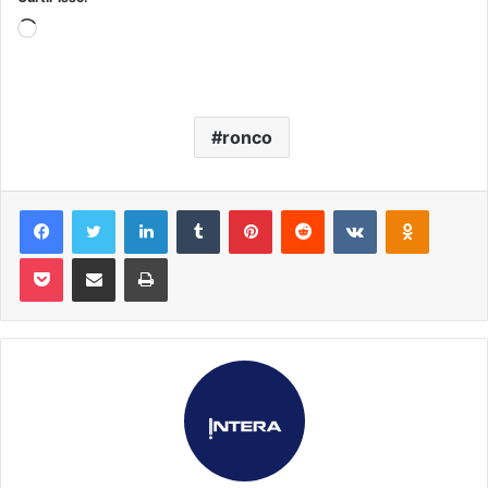
Carregando...
ronco
Facebook
Twitter
Linkedin
Tumblr
Pinterest
Reddit
VK
OK
Pocket
Compartilhar via e-mail
Imprimir