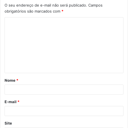
O seu endereço de e-mail não será publicado.
Campos
obrigatórios são marcados com
*
C
o
m
e
n
t
á
Nome
*
r
i
o
E-mail
*
*
Site