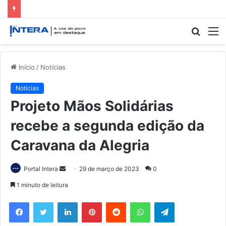
Procur
M
por
Início
/
Notícias
Notícias
Projeto Mãos Solidárias
recebe a segunda edição da
Caravana da Alegria
Mande
Portal Intera
29 de março de 2023
0
um
1 minuto de leitura
e-
Facebook
Twitter
Linkedin
Pinterest
Reddit
WhatsApp
Telegram
mail