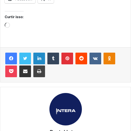
Curtir isso:
Carregando...
Facebook
Twitter
Linkedin
Tumblr
Pinterest
Reddit
VK
OK
Pocket
Compartilhar via e-mail
Imprimir