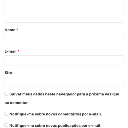
n
t
á
Nome
*
r
i
o
E-mail
*
*
Site
Salvar meus dados neste navegador para a próxima vez que
eu comentar.
Notifique-me sobre novos comentários por e-mail.
Notifique-me sobre novas publicações por e-mail.