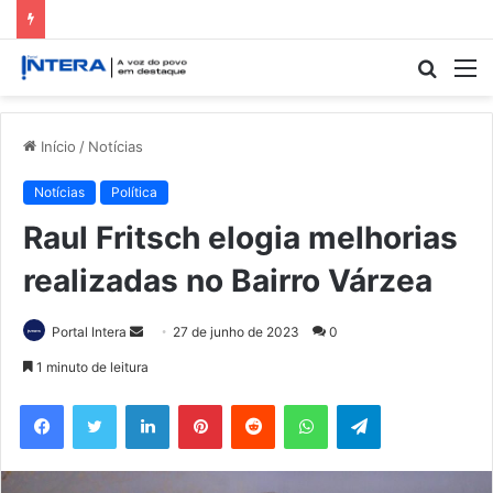
Procur
M
por
Início
/
Notícias
Notícias
Política
Raul Fritsch elogia melhorias
realizadas no Bairro Várzea
Mande
Portal Intera
27 de junho de 2023
0
um
1 minuto de leitura
e-
Facebook
Twitter
Linkedin
Pinterest
Reddit
WhatsApp
Telegram
mail