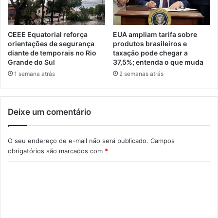
CEEE Equatorial reforça
EUA ampliam tarifa sobre
orientações de segurança
produtos brasileiros e
diante de temporais no Rio
taxação pode chegar a
Grande do Sul
37,5%; entenda o que muda
1 semana atrás
2 semanas atrás
Deixe um comentário
O seu endereço de e-mail não será publicado.
Campos
obrigatórios são marcados com
*
C
o
m
e