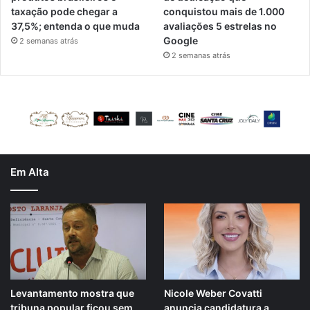
taxação pode chegar a
conquistou mais de 1.000
37,5%; entenda o que muda
avaliações 5 estrelas no
Google
2 semanas atrás
2 semanas atrás
Em Alta
Levantamento mostra que
Nicole Weber Covatti
tribuna popular ficou sem
anuncia candidatura a