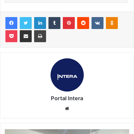
Facebook
Twitter
Linkedin
Tumblr
Pinterest
Reddit
VK
OK
Pocket
Compartilhar via e-mail
Imprimir
Portal Intera
Website