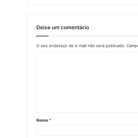
Deixe um comentário
O seu endereço de e-mail não será publicado.
Campo
C
o
m
e
n
t
á
Nome
*
r
i