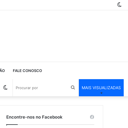
Sw
ski
ÃO
FALE CONOSCO
Barra
Switch
Procurar
MAIS VISUALIZADAS
Lateral
skin
por
Encontre-nos no Facebook