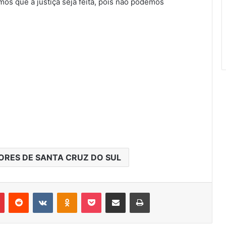
os que a justiça seja feita, pois não podemos
RES DE SANTA CRUZ DO SUL
r
Pinterest
Reddit
VK
OK
Pocket
Compartilhar via e-mail
Imprimir