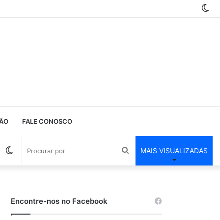
Sw
ski
ÃO
FALE CONOSCO
Barra
Switch
Procurar
MAIS VISUALIZADAS
Lateral
skin
por
Encontre-nos no Facebook