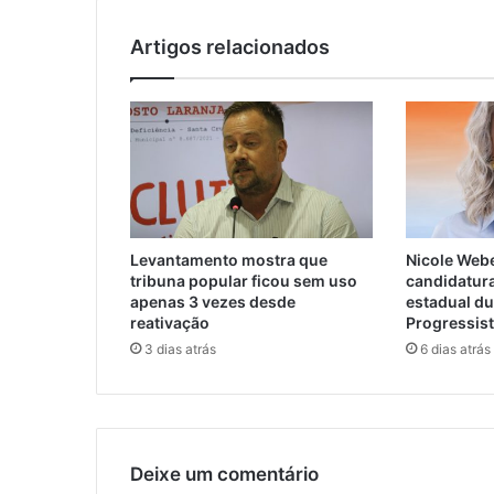
Artigos relacionados
Levantamento mostra que
Nicole Webe
tribuna popular ficou sem uso
candidatur
apenas 3 vezes desde
estadual d
reativação
Progressis
3 dias atrás
6 dias atrás
Deixe um comentário