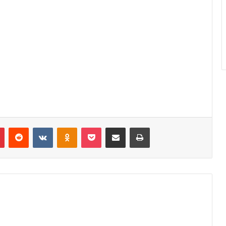
r
Pinterest
Reddit
VK
OK
Pocket
Compartilhar via e-mail
Imprimir