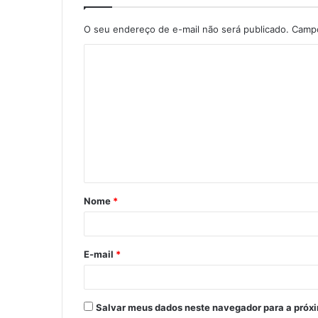
O seu endereço de e-mail não será publicado.
Campo
C
o
m
e
n
t
á
Nome
*
r
i
o
E-mail
*
*
Salvar meus dados neste navegador para a próx