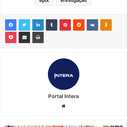
pIX
revogação
Facebook
Twitter
Linkedin
Tumblr
Pinterest
Reddit
VK
OK
Pocket
Compartilhar via e-mail
Imprimir
Portal Intera
Website