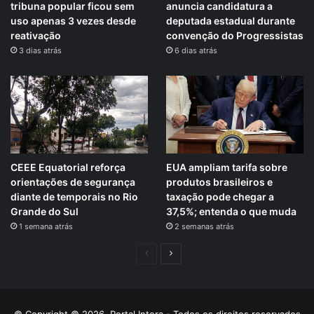
tribuna popular ficou sem
anuncia candidatura a
uso apenas 3 vezes desde
deputada estadual durante
reativação
convenção do Progressistas
3 dias atrás
6 dias atrás
CEEE Equatorial reforça
EUA ampliam tarifa sobre
orientações de segurança
produtos brasileiros e
diante de temporais no Rio
taxação pode chegar a
Grande do Sul
37,5%; entenda o que muda
1 semana atrás
2 semanas atrás
Página
Próxima
anterior
página
© Copyright © 2026, Portal Intera - Todos os direitos reservados