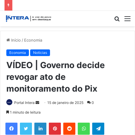
Procur
M
por
Início
/
Economia
Economia
Notícias
VÍDEO | Governo decide
revogar ato de
monitoramento do Pix
Mande
Portal Intera
15 de janeiro de 2025
0
um
1 minuto de leitura
e-
Facebook
Twitter
Linkedin
Pinterest
Reddit
WhatsApp
Telegram
mail