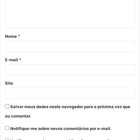
n
t
á
Nome
*
r
i
o
E-mail
*
*
Site
Salvar meus dados neste navegador para a próxima vez que
eu comentar.
Notifique-me sobre novos comentários por e-mail.