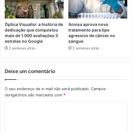
Óptica Visualisi: a história de
Anvisa aprova novo
dedicação que conquistou
tratamento para tipo
mais de 1.000 avaliações 5
agressivo de câncer no
estrelas no Google
sangue
2 semanas atrás
3 semanas atrás
Deixe um comentário
O seu endereço de e-mail não será publicado.
Campos
obrigatórios são marcados com
*
C
o
m
e