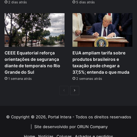
2 dias atrás
5 dias atrás
CEEE Equatorial reforça
EUA ampliam tarifa sobre
orientações de segurança
produtos brasileiros e
diante de temporais no Rio
taxação pode chegar a
Grande do Sul
37,5%; entenda o que muda
1 semana atrás
2 semanas atrás
Página
Próxima
anterior
página
© Copyright © 2026, Portal Intera - Todos os direitos reservados
|
Site desenvolvido por ORUN Company
Home
Notícias
Colunas
Achados e perdidos