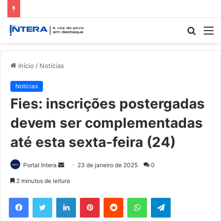
Procur
M
por
Início
/
Notícias
Notícias
Fies: inscrições postergadas
devem ser complementadas
até esta sexta-feira (24)
Mande
Portal Intera
23 de janeiro de 2025
0
um
2 minutos de leitura
e-
Facebook
Twitter
Linkedin
Pinterest
Reddit
WhatsApp
Telegram
mail