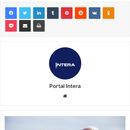
Facebook
Twitter
Linkedin
Tumblr
Pinterest
Reddit
VK
OK
Pocket
Compartilhar via e-mail
Imprimir
Portal Intera
Website