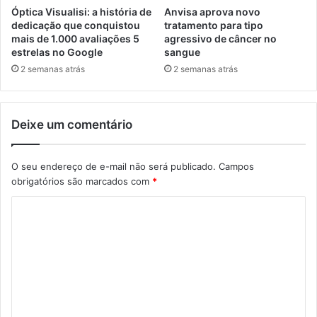
Óptica Visualisi: a história de
Anvisa aprova novo
dedicação que conquistou
tratamento para tipo
mais de 1.000 avaliações 5
agressivo de câncer no
estrelas no Google
sangue
2 semanas atrás
2 semanas atrás
Deixe um comentário
O seu endereço de e-mail não será publicado.
Campos
obrigatórios são marcados com
*
C
o
m
e
n
t