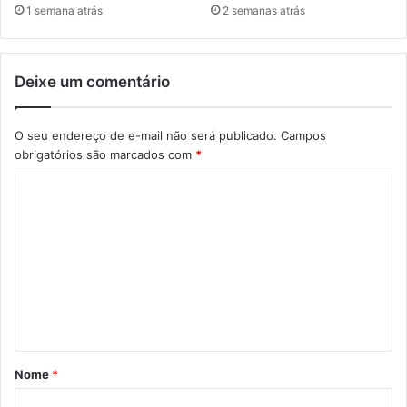
1 semana atrás
2 semanas atrás
Deixe um comentário
O seu endereço de e-mail não será publicado.
Campos
obrigatórios são marcados com
*
C
o
m
e
n
t
á
Nome
*
r
i