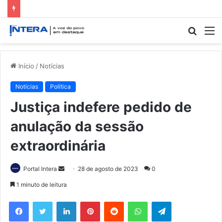
Procur
M
por
Início
/
Notícias
Notícias
Política
Justiça indefere pedido de
anulação da sessão
extraordinária
Mande
Portal Intera
28 de agosto de 2023
0
um
1 minuto de leitura
e-
Facebook
Twitter
Linkedin
Pinterest
Reddit
WhatsApp
Telegram
mail