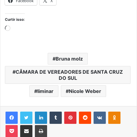
Facebook
X
Curtir isso:
Carregando...
Bruna molz
CÂMARA DE VEREADORES DE SANTA CRUZ
DO SUL
liminar
Nicole Weber
Facebook
Twitter
Linkedin
Tumblr
Pinterest
Reddit
VK
OK
Pocket
Compartilhar via e-mail
Imprimir