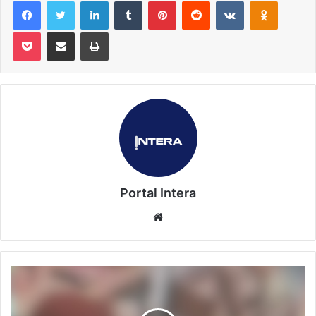
Facebook
Twitter
Linkedin
Tumblr
Pinterest
Reddit
VK
OK
Pocket
Compartilhar via e-mail
Imprimir
Portal Intera
Website