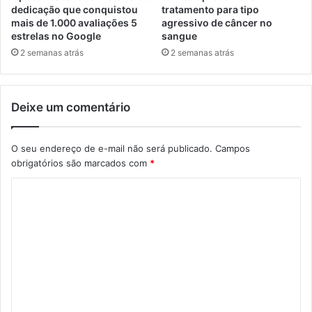
dedicação que conquistou
tratamento para tipo
mais de 1.000 avaliações 5
agressivo de câncer no
estrelas no Google
sangue
2 semanas atrás
2 semanas atrás
Deixe um comentário
O seu endereço de e-mail não será publicado.
Campos
obrigatórios são marcados com
*
C
o
m
e
n
t