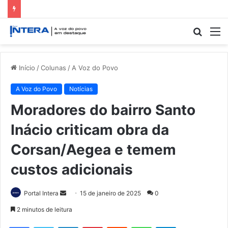
Procur
M
por
Início
/
Colunas
/
A Voz do Povo
A Voz do Povo
Notícias
Moradores do bairro Santo
Inácio criticam obra da
Corsan/Aegea e temem
custos adicionais
Mande
Portal Intera
15 de janeiro de 2025
0
um
2 minutos de leitura
e-
Facebook
Twitter
Linkedin
Pinterest
Reddit
WhatsApp
Telegram