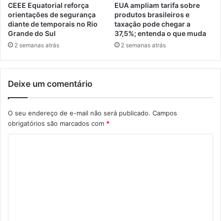
CEEE Equatorial reforça
EUA ampliam tarifa sobre
orientações de segurança
produtos brasileiros e
diante de temporais no Rio
taxação pode chegar a
Grande do Sul
37,5%; entenda o que muda
2 semanas atrás
2 semanas atrás
Deixe um comentário
O seu endereço de e-mail não será publicado.
Campos
obrigatórios são marcados com
*
C
o
m
e
n
t