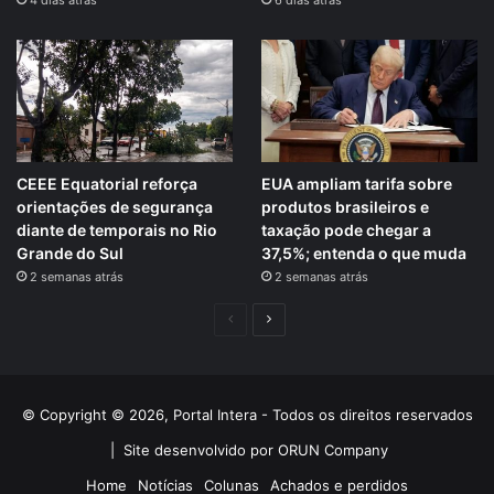
4 dias atrás
6 dias atrás
CEEE Equatorial reforça
EUA ampliam tarifa sobre
orientações de segurança
produtos brasileiros e
diante de temporais no Rio
taxação pode chegar a
Grande do Sul
37,5%; entenda o que muda
2 semanas atrás
2 semanas atrás
Página
Próxima
anterior
página
© Copyright © 2026, Portal Intera - Todos os direitos reservados
|
Site desenvolvido por ORUN Company
Home
Notícias
Colunas
Achados e perdidos