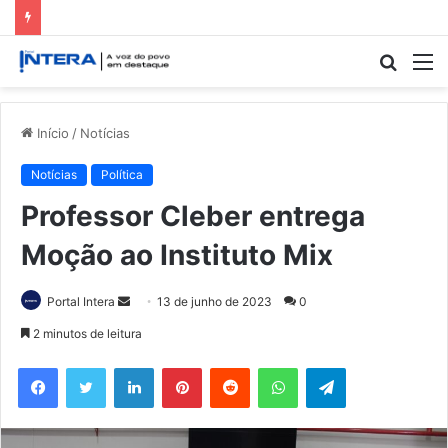
Procur
M
por
Início
/
Notícias
Notícias
Política
Professor Cleber entrega
Moção ao Instituto Mix
Mande
Portal Intera
13 de junho de 2023
0
um
2 minutos de leitura
e-
Facebook
Twitter
Linkedin
Pinterest
Reddit
WhatsApp
Telegram
mail