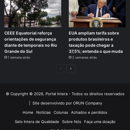
CEEE Equatorial reforça
EUA ampliam tarifa sobre
orientações de segurança
produtos brasileiros e
diante de temporais no Rio
taxação pode chegar a
Grande do Sul
37,5%; entenda o que muda
1 semana atrás
2 semanas atrás
Página
Próxima
anterior
página
© Copyright © 2026, Portal Intera - Todos os direitos reservados
|
Site desenvolvido por ORUN Company
Home
Notícias
Colunas
Achados e perdidos
Selo Intera de Qualidade
Sobre Nós
Faça uma doação