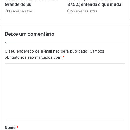
Grande do Sul
37,5%; entenda o que muda
1 semana atrás
2 semanas atrás
Deixe um comentário
O seu endereço de e-mail não será publicado.
Campos
obrigatórios são marcados com
*
C
o
m
e
n
t
á
Nome
*
r